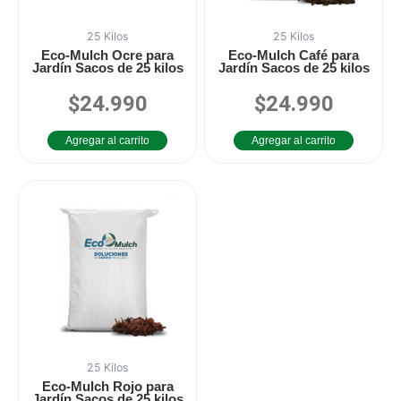
25 Kilos
25 Kilos
Eco-Mulch Ocre para
Eco-Mulch Café para
Jardín Sacos de 25 kilos
Jardín Sacos de 25 kilos
$
24.990
$
24.990
Valorado
Valorado
en
en
0
0
de
de
Agregar al carrito
Agregar al carrito
5
5
25 Kilos
Eco-Mulch Rojo para
Jardín Sacos de 25 kilos