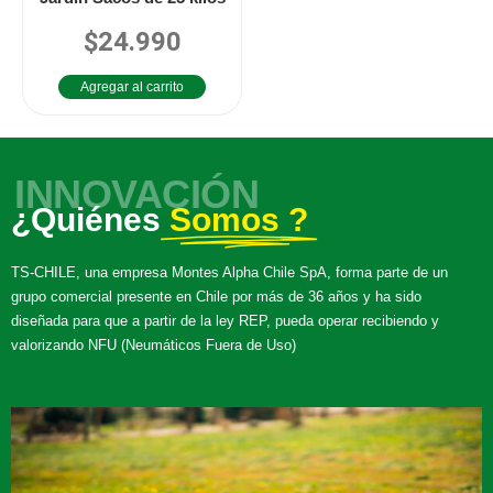
$
24.990
Valorado
en
0
de
Agregar al carrito
5
INNOVACIÓN
¿Quiénes
Somos ?
TS-CHILE, una empresa Montes Alpha Chile SpA, forma parte de un
grupo comercial presente en Chile por más de 36 años y ha sido
diseñada para que a partir de la ley REP, pueda operar recibiendo y
valorizando NFU (Neumáticos Fuera de Uso)