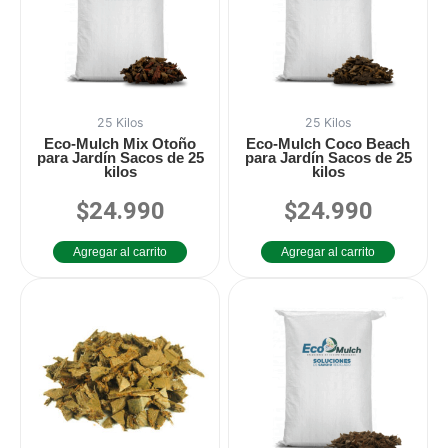
25 Kilos
25 Kilos
Eco-Mulch Mix Otoño
Eco-Mulch Coco Beach
para Jardín Sacos de 25
para Jardín Sacos de 25
kilos
kilos
$
24.990
$
24.990
Valorado
Valorado
en
en
0
0
de
de
Agregar al carrito
Agregar al carrito
5
5