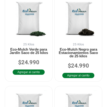
25 Kilos
25 Kilos
Eco-Mulch Verde para
Eco-Mulch Negro para
Jardín Saco de 25 kilos
Estacionamientos Saco
de 25 kilos
$
24.990
Valorado
$
24.990
en
Valorado
0
en
de
0
Agregar al carrito
5
de
Agregar al carrito
5