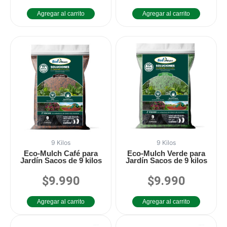
0
0
de
de
Agregar al carrito
Agregar al carrito
5
5
9 Kilos
9 Kilos
Eco-Mulch Café para
Eco-Mulch Verde para
Jardín Sacos de 9 kilos
Jardín Sacos de 9 kilos
$
9.990
$
9.990
Valorado
Valorado
en
en
0
0
de
de
Agregar al carrito
Agregar al carrito
5
5