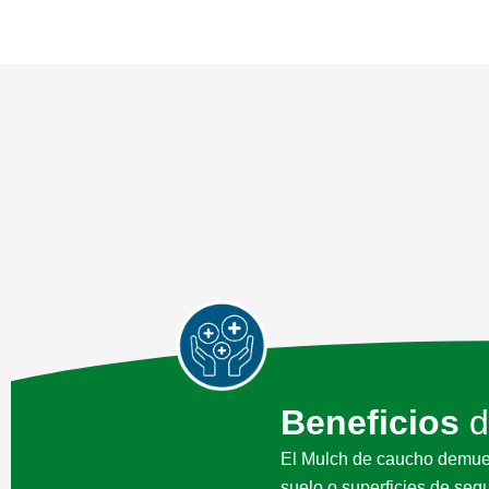
Beneficios
d
El Mulch de caucho demuest
suelo o superficies de seg