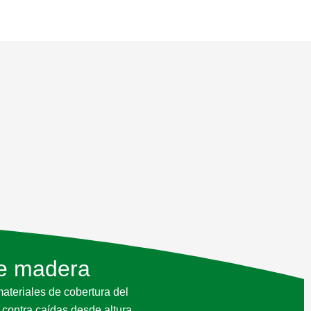
de madera
ateriales de cobertura del
 contra caídas desde altura