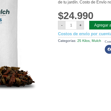
de tu jardín. Costo de Envío n
$
24.990
Eco-
-
+
Agregar al
Mulch
Mix
Costos de envío por cuenta
Otoño
para
Categorías:
25 Kilos
,
Mulch
Jardín
Sacos
de
25
kilos
cantidad